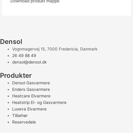
Download produkt mappe
Densol
Vognmagervej 15, 7000 Fredericia, Danmark
26 49 88 49
densol@densol.dk
Produkter
Densol Gasvarmere
Enders Gasvarmere
Heatcare Elvarmere
Heatstrip El- og Gasvarmere
Luxeva Elvarmere
Tilbehør
Reservedele