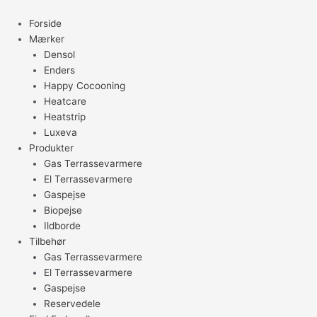
Gå
til
Forside
indholdet
Mærker
Densol
Enders
Happy Cocooning
Heatcare
Heatstrip
Luxeva
Produkter
Gas Terrassevarmere
El Terrassevarmere
Gaspejse
Biopejse
Ildborde
Tilbehør
Gas Terrassevarmere
El Terrassevarmere
Gaspejse
Reservedele