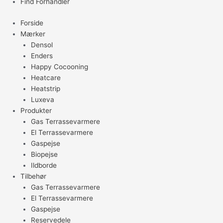
Find Forhandler
Forside
Mærker
Densol
Enders
Happy Cocooning
Heatcare
Heatstrip
Luxeva
Produkter
Gas Terrassevarmere
El Terrassevarmere
Gaspejse
Biopejse
Ildborde
Tilbehør
Gas Terrassevarmere
El Terrassevarmere
Gaspejse
Reservedele