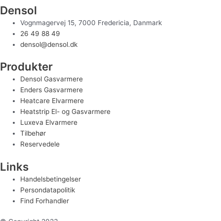
Densol
Vognmagervej 15, 7000 Fredericia, Danmark
26 49 88 49
densol@densol.dk
Produkter
Densol Gasvarmere
Enders Gasvarmere
Heatcare Elvarmere
Heatstrip El- og Gasvarmere
Luxeva Elvarmere
Tilbehør
Reservedele
Links
Handelsbetingelser
Persondatapolitik
Find Forhandler