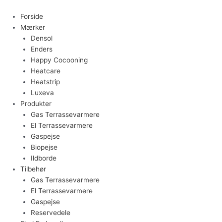
Gå
til
Forside
indholdet
Mærker
Densol
Enders
Happy Cocooning
Heatcare
Heatstrip
Luxeva
Produkter
Gas Terrassevarmere
El Terrassevarmere
Gaspejse
Biopejse
Ildborde
Tilbehør
Gas Terrassevarmere
El Terrassevarmere
Gaspejse
Reservedele