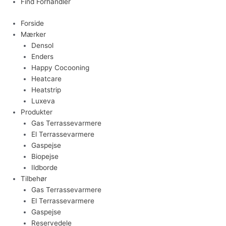
Find Forhandler
Forside
Mærker
Densol
Enders
Happy Cocooning
Heatcare
Heatstrip
Luxeva
Produkter
Gas Terrassevarmere
El Terrassevarmere
Gaspejse
Biopejse
Ildborde
Tilbehør
Gas Terrassevarmere
El Terrassevarmere
Gaspejse
Reservedele