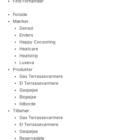
Find Forhandler
Forside
Mærker
Densol
Enders
Happy Cocooning
Heatcare
Heatstrip
Luxeva
Produkter
Gas Terrassevarmere
El Terrassevarmere
Gaspejse
Biopejse
Ildborde
Tilbehør
Gas Terrassevarmere
El Terrassevarmere
Gaspejse
Reservedele