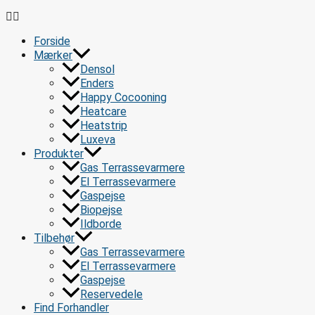
Forside
Mærker
Densol
Enders
Happy Cocooning
Heatcare
Heatstrip
Luxeva
Produkter
Gas Terrassevarmere
El Terrassevarmere
Gaspejse
Biopejse
Ildborde
Tilbehør
Gas Terrassevarmere
El Terrassevarmere
Gaspejse
Reservedele
Find Forhandler