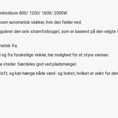
henholdsvis 800/ 1200/ 1600/ 2000W
om automatisk slukker, hvis den falder ned.
egulerer den selv strømforbruget, som er baseret på den valgte
atisk fra.
og fra forskellige vinkler, har mulighed for at styre varmen.
lle steder. Særdeles god ved pladsmangel.
, og kan hænge både vand- og lodret, hvilket er unikt for de