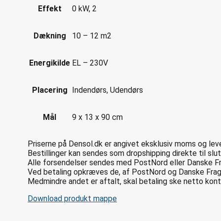
Effekt
0 kW, 2
Dækning
10 – 12 m2
Energikilde
EL – 230V
Placering
Indendørs, Udendørs
Mål
9 x 13 x 90 cm
Priserne på Densol.dk er angivet eksklusiv moms og lever
Bestillinger kan sendes som dropshipping direkte til slut
Alle forsendelser sendes med PostNord eller Danske 
Ved betaling opkræves de, af PostNord og Danske Frag
Medmindre andet er aftalt, skal betaling ske netto kont
Download produkt mappe