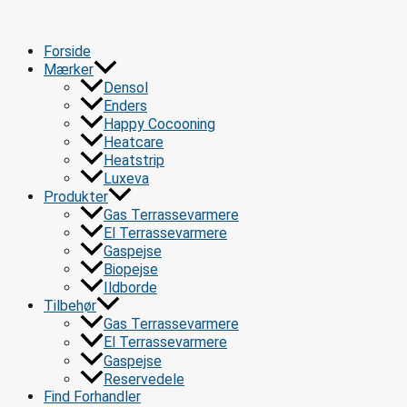
Gå
til
indholdet
Forside
Mærker
Densol
Enders
Happy Cocooning
Heatcare
Heatstrip
Luxeva
Produkter
Gas Terrassevarmere
El Terrassevarmere
Gaspejse
Biopejse
Ildborde
Tilbehør
Gas Terrassevarmere
El Terrassevarmere
Gaspejse
Reservedele
Find Forhandler