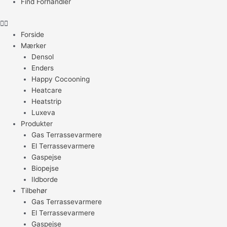
Find Forhandler
Forside
Mærker
Densol
Enders
Happy Cocooning
Heatcare
Heatstrip
Luxeva
Produkter
Gas Terrassevarmere
El Terrassevarmere
Gaspejse
Biopejse
Ildborde
Tilbehør
Gas Terrassevarmere
El Terrassevarmere
Gaspejse