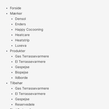
Gå
til
Forside
indholdet
Mærker
Densol
Enders
Happy Cocooning
Heatcare
Heatstrip
Luxeva
Produkter
Gas Terrassevarmere
El Terrassevarmere
Gaspejse
Biopejse
Ildborde
Tilbehør
Gas Terrassevarmere
El Terrassevarmere
Gaspejse
Reservedele