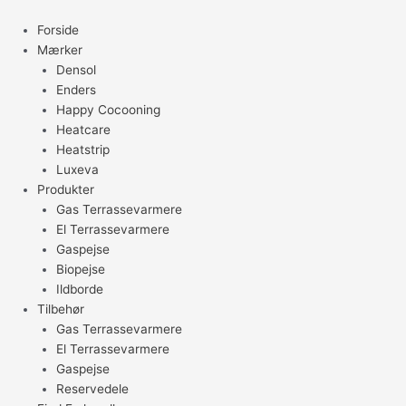
Gå
til
Forside
indholdet
Mærker
Densol
Enders
Happy Cocooning
Heatcare
Heatstrip
Luxeva
Produkter
Gas Terrassevarmere
El Terrassevarmere
Gaspejse
Biopejse
Ildborde
Tilbehør
Gas Terrassevarmere
El Terrassevarmere
Gaspejse
Reservedele