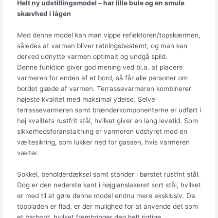
Helt ny udstillingsmodel – har lille bule og en smule
skævhed i lågen
Med denne model kan man vippe reflektoren/topskærmen,
således at varmen bliver retningsbestemt, og man kan
derved udnytte varmen optimalt og undgå spild.
Denne funktion giver god mening ved bl.a. at placere
varmeren for enden af et bord, så får alle personer om
bordet glæde af varmen. Terrassevarmeren kombinerer
højeste kvalitet med maksimal ydelse. Selve
terrassevarmeren samt brænderkomponenterne er udført i
høj kvalitets rustfrit stål, hvilket giver en lang levetid. Som
sikkerhedsforanstaltning er varmeren udstyret med en
væltesikring, som lukker ned for gassen, hvis varmeren
vælter.
Sokkel, beholderdæksel samt stander i børstet rustfrit stål.
Dog er den nederste kant i højglanslakeret sort stål, hvilket
er med til at gøre denne model endnu mere eksklusiv. Da
toppladen er flad, er der mulighed for at anvende det som
et barbord, hvilket frembringer den helt rigtige