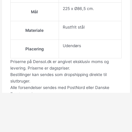
225 x Ø86,5 cm.
Mål
Rustfrit stål
Materiale
Udendørs
Placering
Priserne på Densol.dk er angivet eksklusiv moms og
levering. Priserne er dagspriser.
Bestillinger kan sendes som dropshipping direkte til
slutbruger.
Alle forsendelser sendes med PostNord eller Danske
Fragtmænd.
Ved betaling opkræves de, af PostNord og Danske
Fragtmænd, fastsatte gebyrer.
Medmindre andet er aftalt, skal betaling ske netto kontant
senest ved levering.
Download produkt mappe