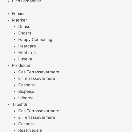
Find Forhandler
Forside
Mærker
Densol
Enders
Happy Cocooning
Heatcare
Heatstrip
Luxeva
Produkter
Gas Terrassevarmere
El Terrassevarmere
Gaspejse
Biopejse
Ildborde
Tilbehør
Gas Terrassevarmere
El Terrassevarmere
Gaspejse
Reservedele