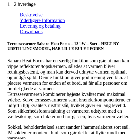
1 - 2 hverdage
Beskrivelse
Yderligere Information
Levering og betaling
Downloads
Terrassevarmer Sahara Heat Focus – 13 kW – Sort – HELT NY
UDSTILLINGSMODEL, HAR LILLE BULE I FODEN
Sahara Heat Focus har en særlig funktion som gør, at man kan
vippe reflektoren/topskærmen, således at varmen bliver
retningsbestemt, og man kan derved udnytte varmen optimalt
og undgå spild. Denne funktion giver god mening ved bl.a. at
placere varmeren for enden af et bord, så får alle personer om
bordet glæde af varmen.
Terrassevarmeren kombinerer højeste kvalitet med maksimal
ydelse. Selve terrassevarmeren samt brænderkomponenterne er
udført i høj kvalitets rustfrit stål, hvilket giver en lang levetid.
Som sikkerhedsforanstaltning er varmeren udstyret med en
væltesikring, som lukker ned for gassen, hvis varmeren vælter.
Sokkel, beholderdæksel samt stander i hammerlakeret sort stål.
På soklen er monteret hjul, som gør det let at flytte rundt med
varmeren.