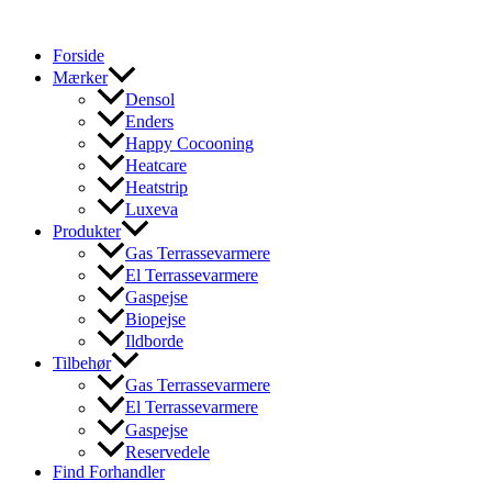
Gå
til
Forside
indholdet
Mærker
Densol
Enders
Happy Cocooning
Heatcare
Heatstrip
Luxeva
Produkter
Gas Terrassevarmere
El Terrassevarmere
Gaspejse
Biopejse
Ildborde
Tilbehør
Gas Terrassevarmere
El Terrassevarmere
Gaspejse
Reservedele
Find Forhandler