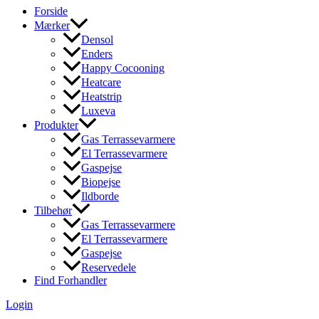
Forside
Mærker
Densol
Enders
Happy Cocooning
Heatcare
Heatstrip
Luxeva
Produkter
Gas Terrassevarmere
El Terrassevarmere
Gaspejse
Biopejse
Ildborde
Tilbehør
Gas Terrassevarmere
El Terrassevarmere
Gaspejse
Reservedele
Find Forhandler
Login