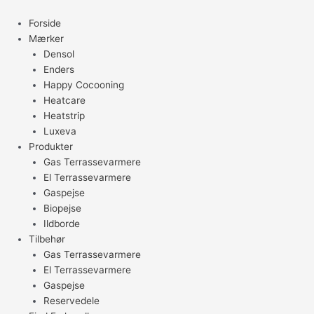
Gå
til
Forside
indholdet
Mærker
Densol
Enders
Happy Cocooning
Heatcare
Heatstrip
Luxeva
Produkter
Gas Terrassevarmere
El Terrassevarmere
Gaspejse
Biopejse
Ildborde
Tilbehør
Gas Terrassevarmere
El Terrassevarmere
Gaspejse
Reservedele