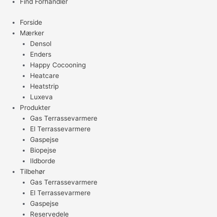
Find Forhandler
Forside
Mærker
Densol
Enders
Happy Cocooning
Heatcare
Heatstrip
Luxeva
Produkter
Gas Terrassevarmere
El Terrassevarmere
Gaspejse
Biopejse
Ildborde
Tilbehør
Gas Terrassevarmere
El Terrassevarmere
Gaspejse
Reservedele