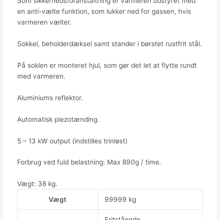
Som sikkerhedsforanstaltning er varmeren udstyret med
en anti-vælte funktion, som lukker ned for gassen, hvis
varmeren vælter.
Sokkel, beholderdæksel samt stander i børstet rustfrit stål.
På soklen er monteret hjul, som gør det let at flytte rundt
med varmeren.
Aluminiums reflektor.
Automatisk piezotænding.
5 – 13 kW output (indstilles trinløst)
Forbrug ved fuld belastning: Max 890g / time.
Vægt: 38 kg.
Vægt
99999 kg
Fritstående