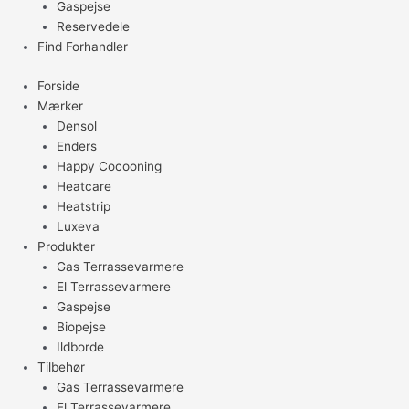
Gaspejse
Reservedele
Find Forhandler
Forside
Mærker
Densol
Enders
Happy Cocooning
Heatcare
Heatstrip
Luxeva
Produkter
Gas Terrassevarmere
El Terrassevarmere
Gaspejse
Biopejse
Ildborde
Tilbehør
Gas Terrassevarmere
El Terrassevarmere