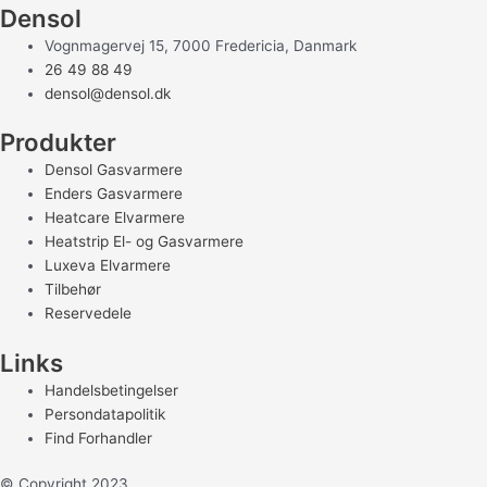
Densol
Vognmagervej 15, 7000 Fredericia, Danmark
26 49 88 49
densol@densol.dk
Produkter
Densol Gasvarmere
Enders Gasvarmere
Heatcare Elvarmere
Heatstrip El- og Gasvarmere
Luxeva Elvarmere
Tilbehør
Reservedele
Links
Handelsbetingelser
Persondatapolitik
Find Forhandler
© Copyright 2023