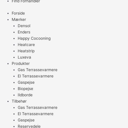
Find Forhandler
Forside
Mærker
Densol
Enders
Happy Cocooning
Heatcare
Heatstrip
Luxeva
Produkter
Gas Terrassevarmere
El Terrassevarmere
Gaspejse
Biopejse
Ildborde
Tilbehør
Gas Terrassevarmere
El Terrassevarmere
Gaspejse
Reservedele