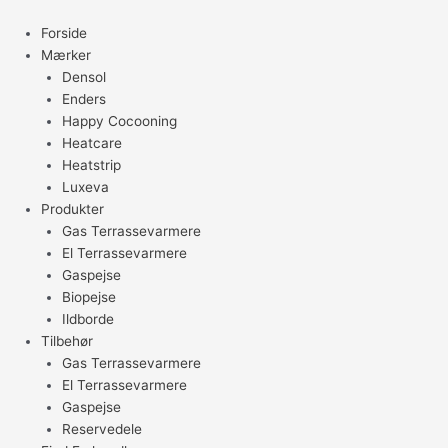
Gå
til
Forside
indholdet
Mærker
Densol
Enders
Happy Cocooning
Heatcare
Heatstrip
Luxeva
Produkter
Gas Terrassevarmere
El Terrassevarmere
Gaspejse
Biopejse
Ildborde
Tilbehør
Gas Terrassevarmere
El Terrassevarmere
Gaspejse
Reservedele