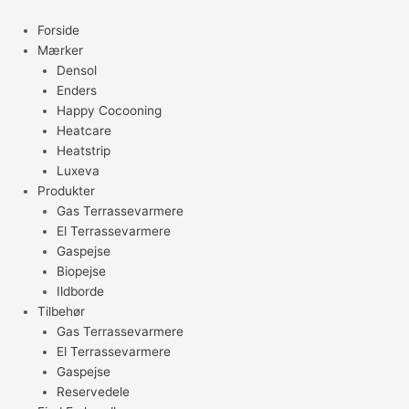
Gå
til
Forside
indholdet
Mærker
Densol
Enders
Happy Cocooning
Heatcare
Heatstrip
Luxeva
Produkter
Gas Terrassevarmere
El Terrassevarmere
Gaspejse
Biopejse
Ildborde
Tilbehør
Gas Terrassevarmere
El Terrassevarmere
Gaspejse
Reservedele