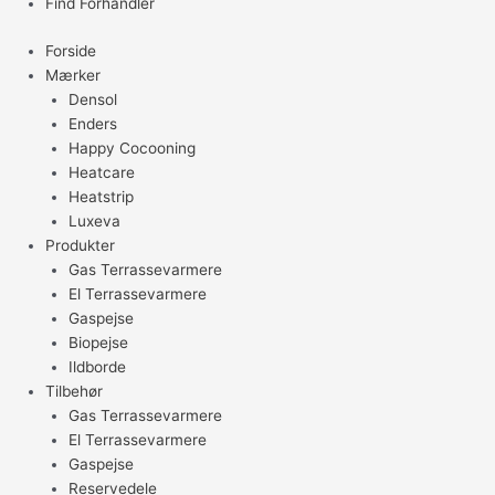
Find Forhandler
Forside
Mærker
Densol
Enders
Happy Cocooning
Heatcare
Heatstrip
Luxeva
Produkter
Gas Terrassevarmere
El Terrassevarmere
Gaspejse
Biopejse
Ildborde
Tilbehør
Gas Terrassevarmere
El Terrassevarmere
Gaspejse
Reservedele