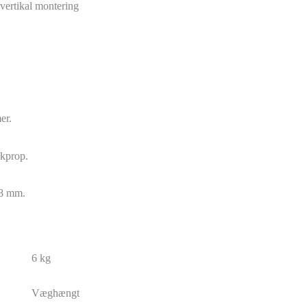
 vertikal montering
er.
ikprop.
08 mm.
6 kg
Væghængt