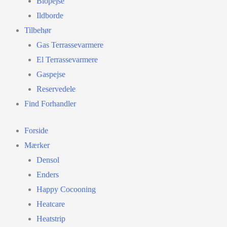
Biopejse
Ildborde
Tilbehør
Gas Terrassevarmere
El Terrassevarmere
Gaspejse
Reservedele
Find Forhandler
Forside
Mærker
Densol
Enders
Happy Cocooning
Heatcare
Heatstrip