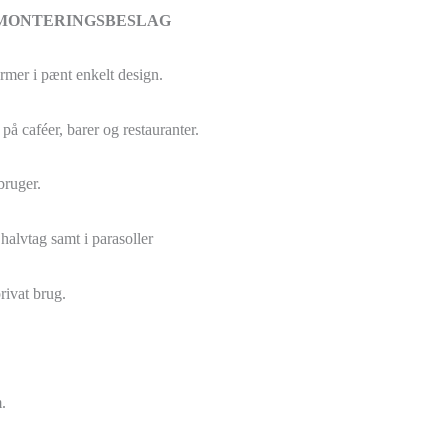
 MONTERINGSBESLAG
armer i pænt enkelt design.
å caféer, barer og restauranter.
bruger.
halvtag samt i parasoller
rivat brug.
.