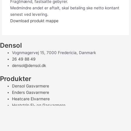
Fragtmænd, fastsatte gebyrer.
Medmindre andet er aftalt, skal betaling ske netto kontant
senest ved levering.
Download produkt mappe
Densol
Vognmagervej 15, 7000 Fredericia, Danmark
26 49 88 49
densol@densol.dk
Produkter
Densol Gasvarmere
Enders Gasvarmere
Heatcare Elvarmere
Heatstrip El- og Gasvarmere
Luxeva Elvarmere
Tilbehør
Reservedele