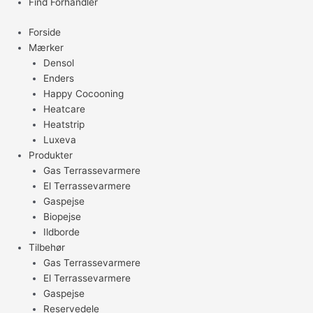
Find Forhandler
Forside
Mærker
Densol
Enders
Happy Cocooning
Heatcare
Heatstrip
Luxeva
Produkter
Gas Terrassevarmere
El Terrassevarmere
Gaspejse
Biopejse
Ildborde
Tilbehør
Gas Terrassevarmere
El Terrassevarmere
Gaspejse
Reservedele