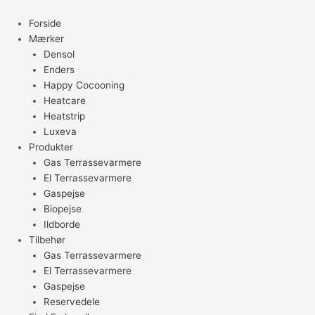
Gå
til
Forside
indholdet
Mærker
Densol
Enders
Happy Cocooning
Heatcare
Heatstrip
Luxeva
Produkter
Gas Terrassevarmere
El Terrassevarmere
Gaspejse
Biopejse
Ildborde
Tilbehør
Gas Terrassevarmere
El Terrassevarmere
Gaspejse
Reservedele