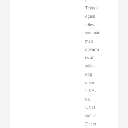
Teknol
ogien
føles
som når
man
opvarm
es af
solen,
dog
uden
UVA-
og
UVB-
stråler.
Det er