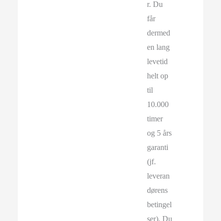
r. Du
får
dermed
en lang
levetid
helt op
til
10.000
timer
og 5 års
garanti
(jf.
leveran
dørens
betingel
ser). Du