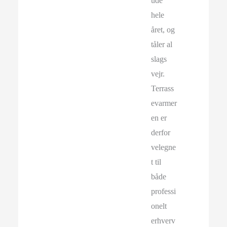
ude
hele
året, og
tåler al
slags
vejr.
Terrass
evarmer
en er
derfor
velegne
t til
både
professi
onelt
erhverv