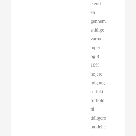
e end
en
gennem
snitlige
varmela
mper
og 8-
10%
højere
udgang
seffekt i
forhold
til
tidligere
modelle
r.