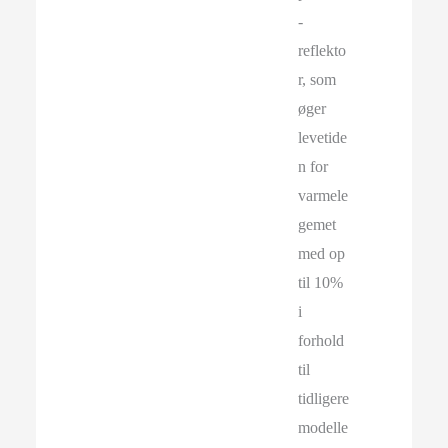
-
reflekto
r, som
øger
levetide
n for
varmele
gemet
med op
til 10%
i
forhold
til
tidligere
modelle