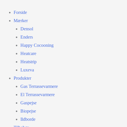
Gå
til
Forside
indholdet
Mærker
Densol
Enders
Happy Cocooning
Heatcare
Heatstrip
Luxeva
Produkter
Gas Terrassevarmere
El Terrassevarmere
Gaspejse
Biopejse
Ildborde