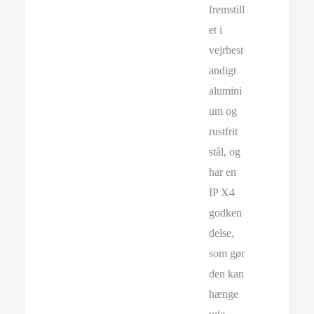
fremstill
et i
vejrbest
andigt
alumini
um og
rustfrit
stål, og
har en
IP X4
godken
delse,
som gør
den kan
hænge