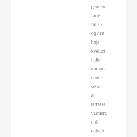
gennem
førte
finish
og den
høje
kvalitet
i alle
kompo
nenter
sikrer,
at
terrasse
varmere
n til
enhver