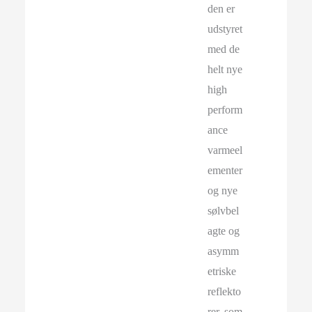
den er
udstyret
med de
helt nye
high
perform
ance
varmeel
ementer
og nye
sølvbel
agte og
asymm
etriske
reflekto
rer, som