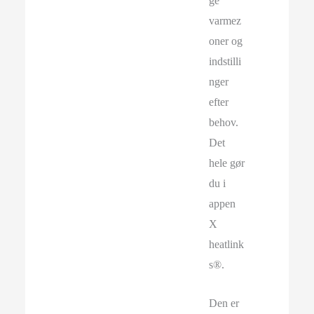
ge
varmez
oner og
indstilli
nger
efter
behov.
Det
hele gør
du i
appen
X
heatlink
s®.
Den er