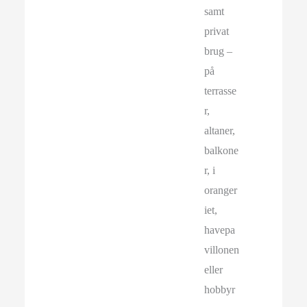
samt
privat
brug –
på
terrasse
r,
altaner,
balkone
r, i
oranger
iet,
havepa
villonen
eller
hobbyr