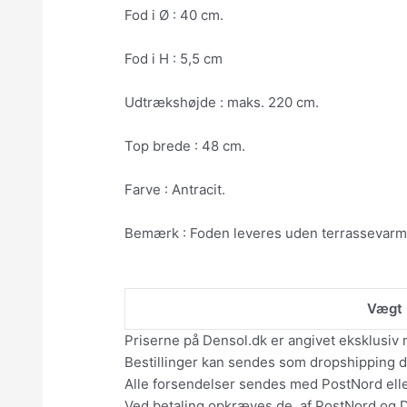
Fod i Ø : 40 cm.
Fod i H : 5,5 cm
Udtrækshøjde : maks. 220 cm.
Top brede : 48 cm.
Farve : Antracit.
Bemærk : Foden leveres uden terrassevarm
Vægt
Priserne på Densol.dk er angivet eksklusiv 
Bestillinger kan sendes som dropshipping dir
Alle forsendelser sendes med PostNord el
Ved betaling opkræves de, af PostNord og 