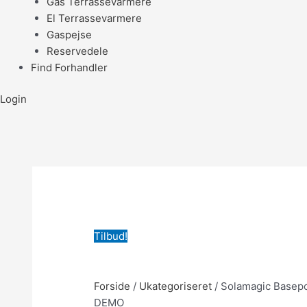
Gas Terrassevarmere
El Terrassevarmere
Gaspejse
Reservedele
Find Forhandler
Login
Tilbud!
Forside
/
Ukategoriseret
/ Solamagic Basepod
DEMO