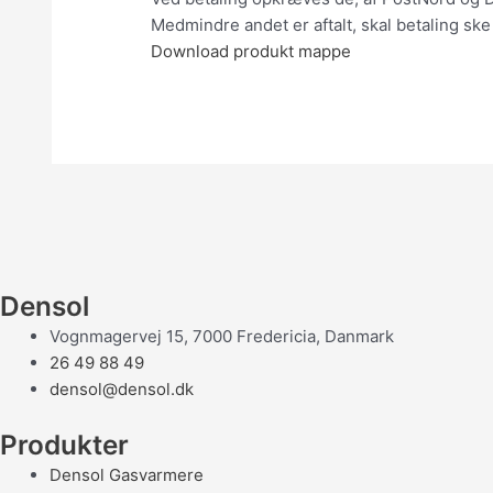
Medmindre andet er aftalt, skal betaling ske
Download produkt mappe
Densol
Vognmagervej 15, 7000 Fredericia, Danmark
26 49 88 49
densol@densol.dk
Produkter
Densol Gasvarmere