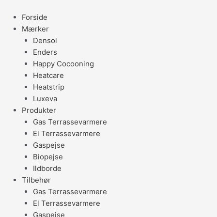
Gå
til
Forside
indholdet
Mærker
Densol
Enders
Happy Cocooning
Heatcare
Heatstrip
Luxeva
Produkter
Gas Terrassevarmere
El Terrassevarmere
Gaspejse
Biopejse
Ildborde
Tilbehør
Gas Terrassevarmere
El Terrassevarmere
Gaspejse