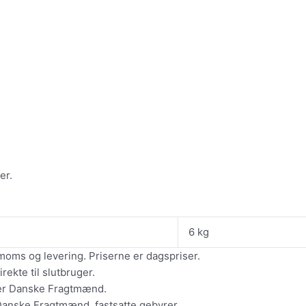
er.
6 kg
moms og levering. Priserne er dagspriser.
ekte til slutbruger.
ler Danske Fragtmænd.
Danske Fragtmænd, fastsatte gebyrer.