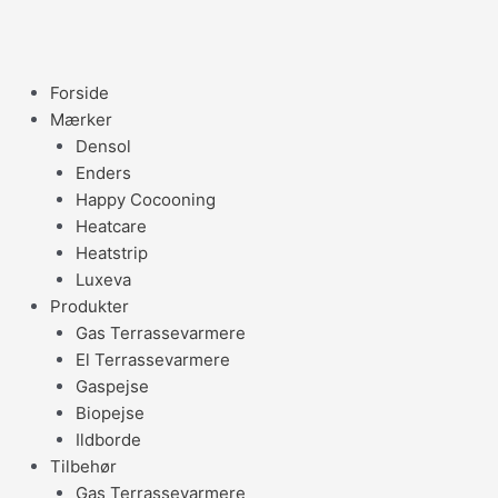
Gå
til
indholdet
Forside
Mærker
Densol
Enders
Happy Cocooning
Heatcare
Heatstrip
Luxeva
Produkter
Gas Terrassevarmere
El Terrassevarmere
Gaspejse
Biopejse
Ildborde
Tilbehør
Gas Terrassevarmere