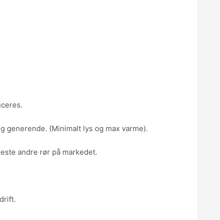
uceres.
og generende. (Minimalt lys og max varme).
fleste andre rør på markedet.
rift.