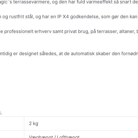
magic´s terrassevarmere, og den har fuld varmeeffekt så snart d
m og rustfrit stål, og har en IP X4 godkendelse, som gør den kan 
e professionelt erhverv samt privat brug, på terrasser, altane
tidig er designet således, at de automatisk skaber den fornødne
k.
2 kg
Væghængt / Lofthængt