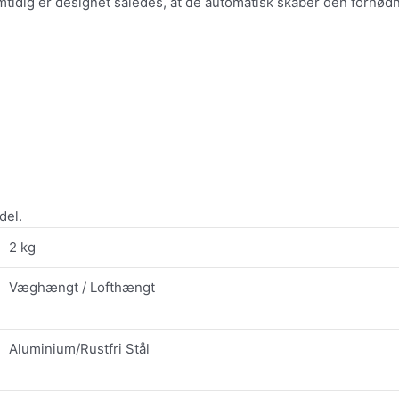
tidig er designet således, at de automatisk skaber den fornødne
del.
2 kg
Væghængt / Lofthængt
Aluminium/Rustfri Stål