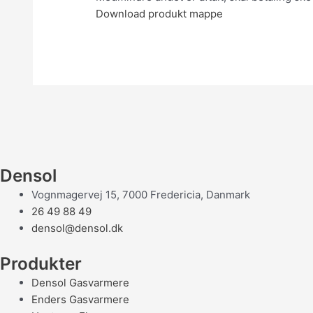
Download produkt mappe
Densol
Vognmagervej 15, 7000 Fredericia, Danmark
26 49 88 49
densol@densol.dk
Produkter
Densol Gasvarmere
Enders Gasvarmere