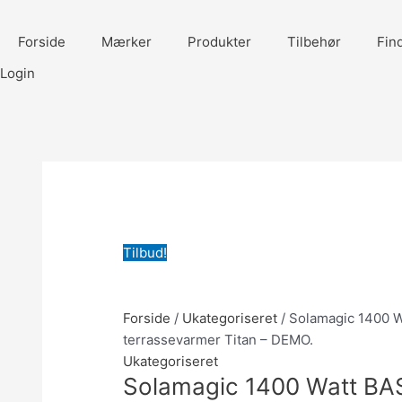
Gå
til
Forside
Mærker
Produkter
Tilbehør
Fin
indholdet
Login
Tilbud!
Forside
/
Ukategoriseret
/ Solamagic 1400 W
terrassevarmer Titan – DEMO.
Ukategoriseret
Solamagic 1400 Watt BAS