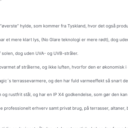
t “øverste” hylde, som kommer fra Tyskland, hvor det også prod
 et mere klart lys, (No Glare teknologi er mere rødt), dog ude
 solen, dog uden UVA- og UVB-stråler.
varmet af strålerne, og ikke luften, hvorfor den er økonomisk i d
magic´s terrassevarmere, og den har fuld varmeeffekt så snart d
m og rustfrit stål, og har en IP X4 godkendelse, som gør den kan 
e professionelt erhverv samt privat brug, på terrasser, altane