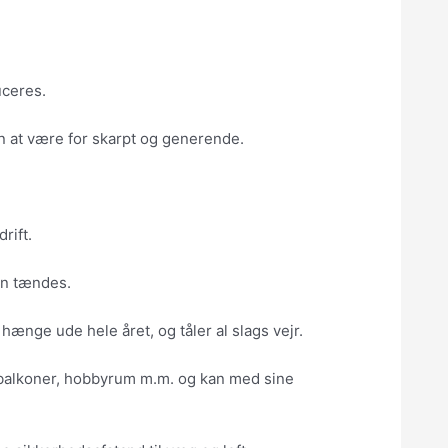
uceres.
n at være for skarpt og generende.
rift.
en tændes.
hænge ude hele året, og tåler al slags vejr.
r, balkoner, hobbyrum m.m. og kan med sine