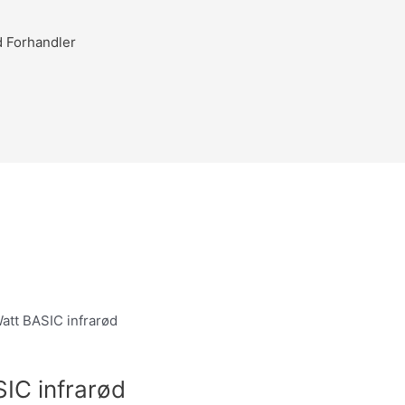
d Forhandler
att BASIC infrarød
IC infrarød