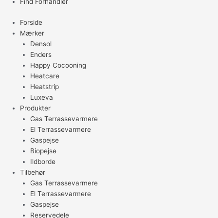
Find Forhandler
Forside
Mærker
Densol
Enders
Happy Cocooning
Heatcare
Heatstrip
Luxeva
Produkter
Gas Terrassevarmere
El Terrassevarmere
Gaspejse
Biopejse
Ildborde
Tilbehør
Gas Terrassevarmere
El Terrassevarmere
Gaspejse
Reservedele