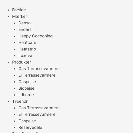
Gå
til
Forside
indholdet
Mærker
Densol
Enders
Happy Cocooning
Heatcare
Heatstrip
Luxeva
Produkter
Gas Terrassevarmere
El Terrassevarmere
Gaspejse
Biopejse
Ildborde
Tilbehør
Gas Terrassevarmere
El Terrassevarmere
Gaspejse
Reservedele