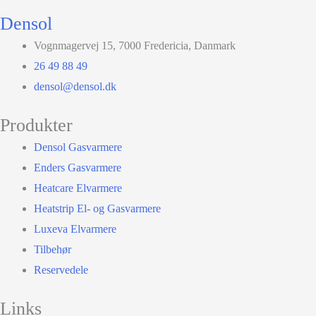
Densol
Vognmagervej 15, 7000 Fredericia, Danmark
26 49 88 49
densol@densol.dk
Produkter
Densol Gasvarmere
Enders Gasvarmere
Heatcare Elvarmere
Heatstrip El- og Gasvarmere
Luxeva Elvarmere
Tilbehør
Reservedele
Links