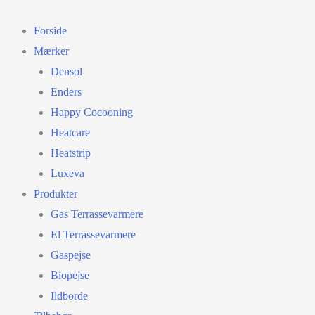
Gå
til
Forside
indholdet
Mærker
Densol
Enders
Happy Cocooning
Heatcare
Heatstrip
Luxeva
Produkter
Gas Terrassevarmere
El Terrassevarmere
Gaspejse
Biopejse
Ildborde