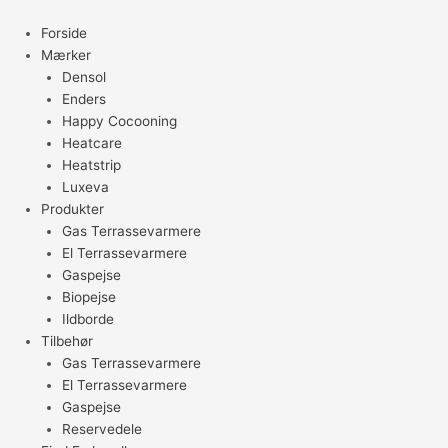
Gå
til
Forside
indholdet
Mærker
Densol
Enders
Happy Cocooning
Heatcare
Heatstrip
Luxeva
Produkter
Gas Terrassevarmere
El Terrassevarmere
Gaspejse
Biopejse
Ildborde
Tilbehør
Gas Terrassevarmere
El Terrassevarmere
Gaspejse
Reservedele