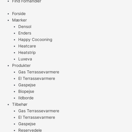
Find Forhandler
Forside
Mærker
Densol
Enders
Happy Cocooning
Heatcare
Heatstrip
Luxeva
Produkter
Gas Terrassevarmere
El Terrassevarmere
Gaspejse
Biopejse
Ildborde
Tilbehør
Gas Terrassevarmere
El Terrassevarmere
Gaspejse
Reservedele