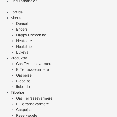
Find Forhandler
Forside
Mærker
Densol
Enders
Happy Cocooning
Heatcare
Heatstrip
Luxeva
Produkter
Gas Terrassevarmere
El Terrassevarmere
Gaspejse
Biopejse
Ildborde
Tilbehør
Gas Terrassevarmere
El Terrassevarmere
Gaspejse
Reservedele