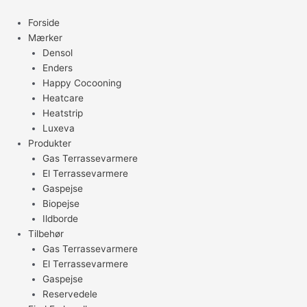
Gå
til
Forside
indholdet
Mærker
Densol
Enders
Happy Cocooning
Heatcare
Heatstrip
Luxeva
Produkter
Gas Terrassevarmere
El Terrassevarmere
Gaspejse
Biopejse
Ildborde
Tilbehør
Gas Terrassevarmere
El Terrassevarmere
Gaspejse
Reservedele