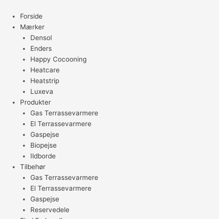
Gå
til
Forside
indholdet
Mærker
Densol
Enders
Happy Cocooning
Heatcare
Heatstrip
Luxeva
Produkter
Gas Terrassevarmere
El Terrassevarmere
Gaspejse
Biopejse
Ildborde
Tilbehør
Gas Terrassevarmere
El Terrassevarmere
Gaspejse
Reservedele