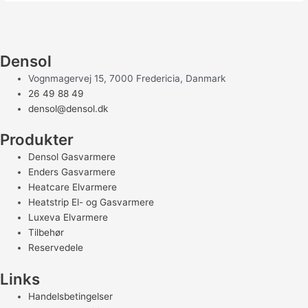
Densol
Vognmagervej 15, 7000 Fredericia, Danmark
26 49 88 49
densol@densol.dk
Produkter
Densol Gasvarmere
Enders Gasvarmere
Heatcare Elvarmere
Heatstrip El- og Gasvarmere
Luxeva Elvarmere
Tilbehør
Reservedele
Links
Handelsbetingelser