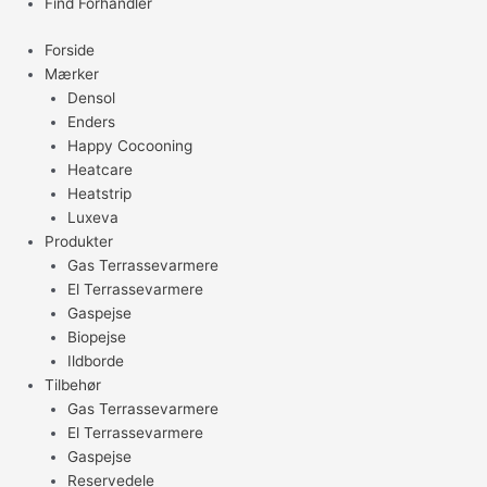
Find Forhandler
Forside
Mærker
Densol
Enders
Happy Cocooning
Heatcare
Heatstrip
Luxeva
Produkter
Gas Terrassevarmere
El Terrassevarmere
Gaspejse
Biopejse
Ildborde
Tilbehør
Gas Terrassevarmere
El Terrassevarmere
Gaspejse
Reservedele