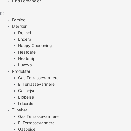
Find Forhandler
Forside
Mærker
Densol
Enders
Happy Cocooning
Heatcare
Heatstrip
Luxeva
Produkter
Gas Terrassevarmere
El Terrassevarmere
Gaspejse
Biopejse
Ildborde
Tilbehør
Gas Terrassevarmere
El Terrassevarmere
Gaspejse