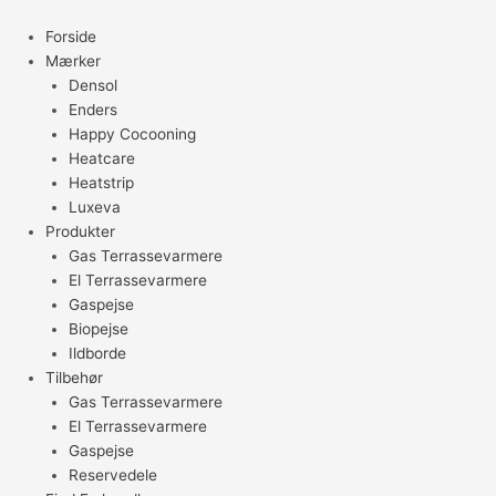
Gå
til
Forside
indholdet
Mærker
Densol
Enders
Happy Cocooning
Heatcare
Heatstrip
Luxeva
Produkter
Gas Terrassevarmere
El Terrassevarmere
Gaspejse
Biopejse
Ildborde
Tilbehør
Gas Terrassevarmere
El Terrassevarmere
Gaspejse
Reservedele