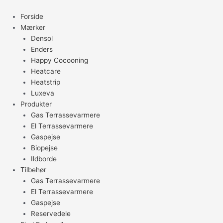
Gå
til
Forside
indholdet
Mærker
Densol
Enders
Happy Cocooning
Heatcare
Heatstrip
Luxeva
Produkter
Gas Terrassevarmere
El Terrassevarmere
Gaspejse
Biopejse
Ildborde
Tilbehør
Gas Terrassevarmere
El Terrassevarmere
Gaspejse
Reservedele