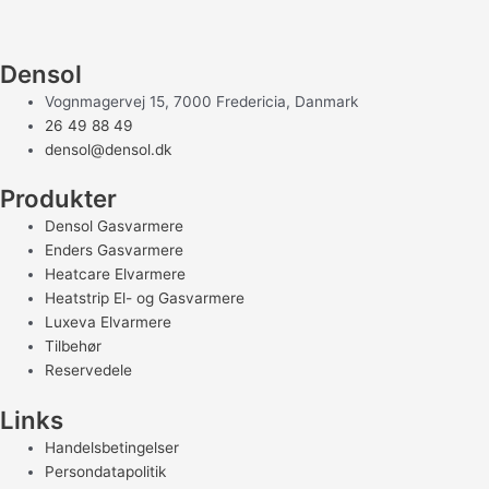
Densol
Vognmagervej 15, 7000 Fredericia, Danmark
26 49 88 49
densol@densol.dk
Produkter
Densol Gasvarmere
Enders Gasvarmere
Heatcare Elvarmere
Heatstrip El- og Gasvarmere
Luxeva Elvarmere
Tilbehør
Reservedele
Links
Handelsbetingelser
Persondatapolitik