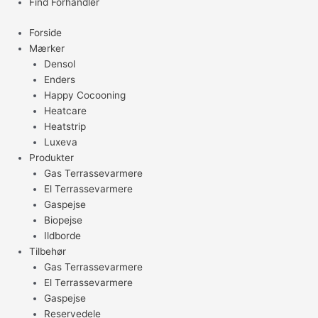
Find Forhandler
Forside
Mærker
Densol
Enders
Happy Cocooning
Heatcare
Heatstrip
Luxeva
Produkter
Gas Terrassevarmere
El Terrassevarmere
Gaspejse
Biopejse
Ildborde
Tilbehør
Gas Terrassevarmere
El Terrassevarmere
Gaspejse
Reservedele