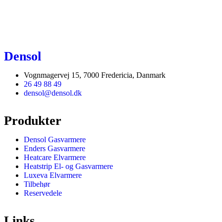
Densol
Vognmagervej 15, 7000 Fredericia, Danmark
26 49 88 49
densol@densol.dk
Produkter
Densol Gasvarmere
Enders Gasvarmere
Heatcare Elvarmere
Heatstrip El- og Gasvarmere
Luxeva Elvarmere
Tilbehør
Reservedele
Links