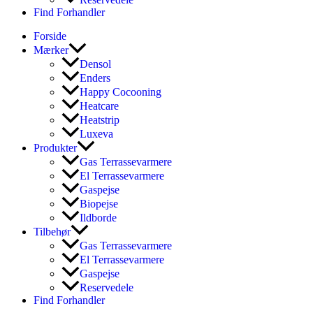
Find Forhandler
Forside
Mærker
Densol
Enders
Happy Cocooning
Heatcare
Heatstrip
Luxeva
Produkter
Gas Terrassevarmere
El Terrassevarmere
Gaspejse
Biopejse
Ildborde
Tilbehør
Gas Terrassevarmere
El Terrassevarmere
Gaspejse
Reservedele
Find Forhandler