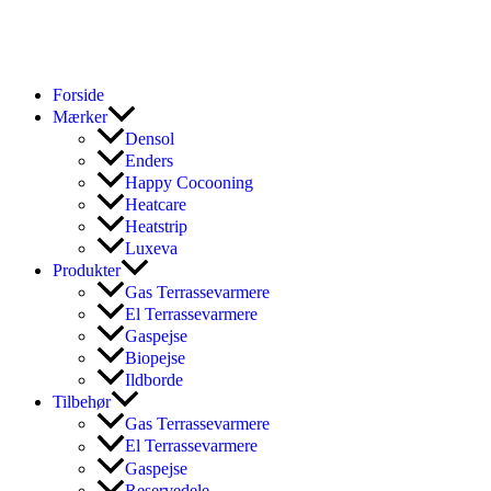
Forside
Mærker
Densol
Enders
Happy Cocooning
Heatcare
Heatstrip
Luxeva
Produkter
Gas Terrassevarmere
El Terrassevarmere
Gaspejse
Biopejse
Ildborde
Tilbehør
Gas Terrassevarmere
El Terrassevarmere
Gaspejse
Reservedele