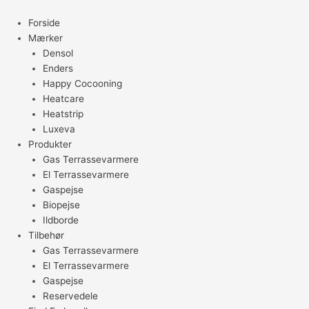
Gå
til
Forside
indholdet
Mærker
Densol
Enders
Happy Cocooning
Heatcare
Heatstrip
Luxeva
Produkter
Gas Terrassevarmere
El Terrassevarmere
Gaspejse
Biopejse
Ildborde
Tilbehør
Gas Terrassevarmere
El Terrassevarmere
Gaspejse
Reservedele