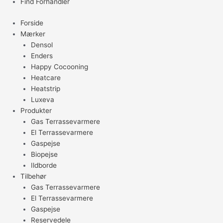
Find Forhandler
Forside
Mærker
Densol
Enders
Happy Cocooning
Heatcare
Heatstrip
Luxeva
Produkter
Gas Terrassevarmere
El Terrassevarmere
Gaspejse
Biopejse
Ildborde
Tilbehør
Gas Terrassevarmere
El Terrassevarmere
Gaspejse
Reservedele