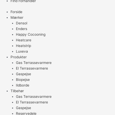
Find Forhandler
Forside
Mærker
Densol
Enders
Happy Cocooning
Heatcare
Heatstrip
Luxeva
Produkter
Gas Terrassevarmere
El Terrassevarmere
Gaspejse
Biopejse
Ildborde
Tilbehør
Gas Terrassevarmere
El Terrassevarmere
Gaspejse
Reservedele