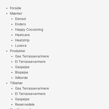
Gå
til
Forside
indholdet
Mærker
Densol
Enders
Happy Cocooning
Heatcare
Heatstrip
Luxeva
Produkter
Gas Terrassevarmere
El Terrassevarmere
Gaspejse
Biopejse
Ildborde
Tilbehør
Gas Terrassevarmere
El Terrassevarmere
Gaspejse
Reservedele