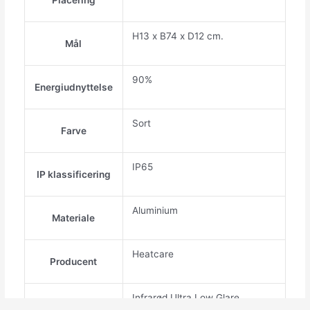
H13 x B74 x D12 cm.
Mål
90%
Energiudnyttelse
Sort
Farve
IP65
IP klassificering
Aluminium
Materiale
Heatcare
Producent
Infrarød Ultra Low Glare
Rørtype