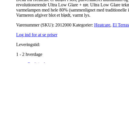
revolutionerende Ultra Low Glare + rør. Ultra Low Glare tekno
varmelampen med hele 80% (sammenlignet med traditionelle in
Varmeren afgiver blot et blødt, varmt lys.
Varenummer (SKU):
2012000
Kategorier:
Heatcare
,
El Terra
Log ind for at se priser
Leveringstid:
1 - 2 hverdage
Beskrivelse
Yderligere Information
Levering og betaling
Downloads
Heatcare Delta – 2000W – Infrarød ULG+ – Fjernbetjening
– med smart strop i toppen, så den er nem at flytte med rundt p
Terrassevarmeren kan styres ved hjælp af den medfølgende fje
Delta er udført i sort, pulverlakeret aluminium og udstyret 
traditionelle infrarøde terrassevarmere). Varmeren afgiver blot 