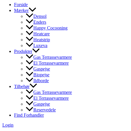
Forside
Mærker
Densol
Enders
Happy Cocooning
Heatcare
Heatstrip
Luxeva
Produkter
Gas Terrassevarmere
El Terrassevarmere
Gaspejse
Biopejse
Ildborde
Tilbehør
Gas Terrassevarmere
El Terrassevarmere
Gaspejse
Reservedele
Find Forhandler
Login