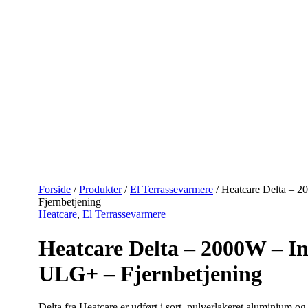
Forside
/
Produkter
/
El Terrassevarmere
/ Heatcare Delta – 
Fjernbetjening
Heatcare
,
El Terrassevarmere
Heatcare Delta – 2000W – I
ULG+ – Fjernbetjening
Delta fra Heatcare er udført i sort, pulverlakeret aluminium o