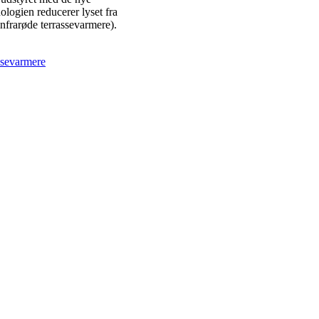
logien reducerer lyset fra
frarøde terrassevarmere).
ssevarmere
å terrassen.
rnbetjening og herfra har du Tænd-og-sluk funktion og mulighed for at 
med de nye revolutionerende Ultra Low Glare+ rør. Teknologien reduce
et blødt, varmt lys.