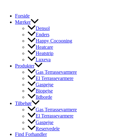
Gå
til
Forside
indholdet
Mærker
Densol
Enders
Happy Cocooning
Heatcare
Heatstrip
Luxeva
Produkter
Gas Terrassevarmere
El Terrassevarmere
Gaspejse
Biopejse
Ildborde
Tilbehør
Gas Terrassevarmere
El Terrassevarmere
Gaspejse
Reservedele
Find Forhandler