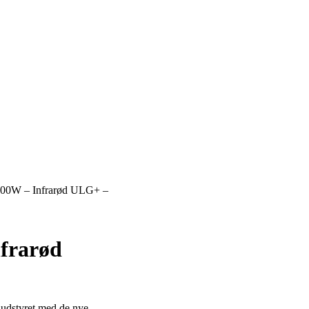
2000W – Infrarød ULG+ –
nfrarød
g udstyret med de nye