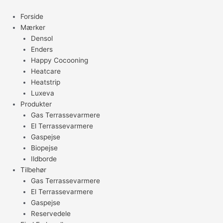
Gå
til
Forside
indholdet
Mærker
Densol
Enders
Happy Cocooning
Heatcare
Heatstrip
Luxeva
Produkter
Gas Terrassevarmere
El Terrassevarmere
Gaspejse
Biopejse
Ildborde
Tilbehør
Gas Terrassevarmere
El Terrassevarmere
Gaspejse
Reservedele