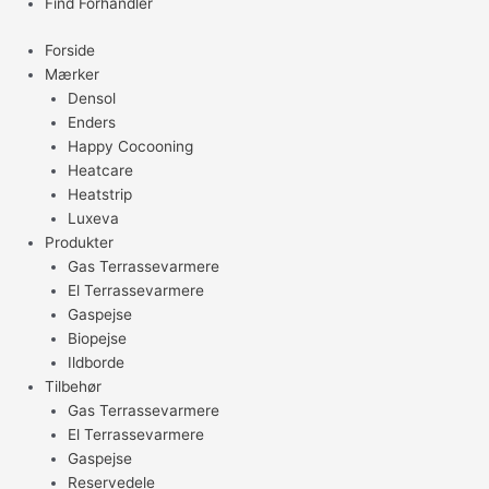
Find Forhandler
Forside
Mærker
Densol
Enders
Happy Cocooning
Heatcare
Heatstrip
Luxeva
Produkter
Gas Terrassevarmere
El Terrassevarmere
Gaspejse
Biopejse
Ildborde
Tilbehør
Gas Terrassevarmere
El Terrassevarmere
Gaspejse
Reservedele