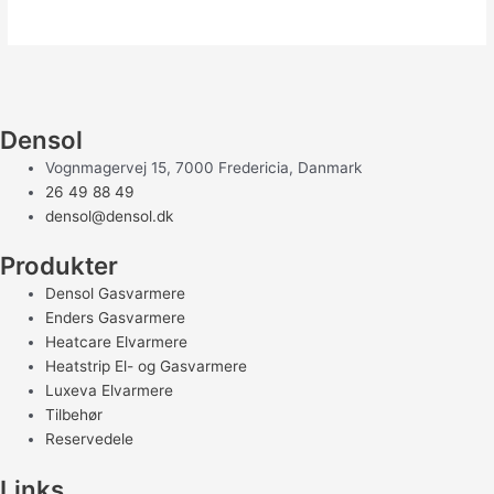
Densol
Vognmagervej 15, 7000 Fredericia, Danmark
26 49 88 49
densol@densol.dk
Produkter
Densol Gasvarmere
Enders Gasvarmere
Heatcare Elvarmere
Heatstrip El- og Gasvarmere
Luxeva Elvarmere
Tilbehør
Reservedele
Links