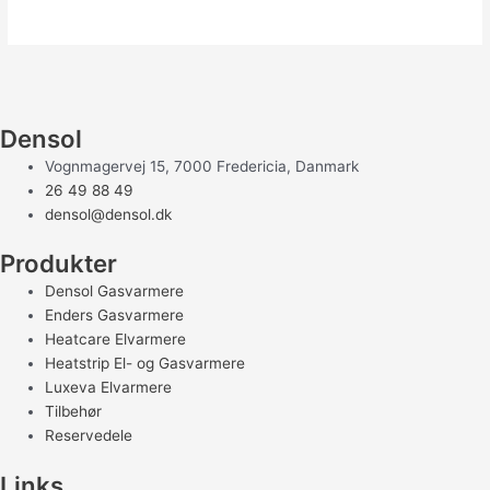
Densol
Vognmagervej 15, 7000 Fredericia, Danmark
26 49 88 49
densol@densol.dk
Produkter
Densol Gasvarmere
Enders Gasvarmere
Heatcare Elvarmere
Heatstrip El- og Gasvarmere
Luxeva Elvarmere
Tilbehør
Reservedele
Links