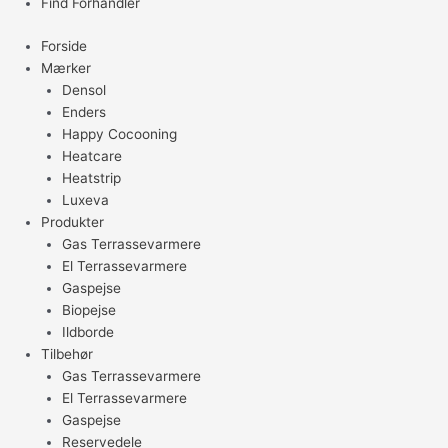
Find Forhandler
Forside
Mærker
Densol
Enders
Happy Cocooning
Heatcare
Heatstrip
Luxeva
Produkter
Gas Terrassevarmere
El Terrassevarmere
Gaspejse
Biopejse
Ildborde
Tilbehør
Gas Terrassevarmere
El Terrassevarmere
Gaspejse
Reservedele