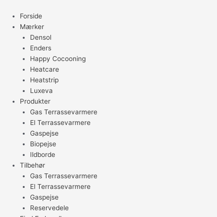
Gå
til
Forside
indholdet
Mærker
Densol
Enders
Happy Cocooning
Heatcare
Heatstrip
Luxeva
Produkter
Gas Terrassevarmere
El Terrassevarmere
Gaspejse
Biopejse
Ildborde
Tilbehør
Gas Terrassevarmere
El Terrassevarmere
Gaspejse
Reservedele