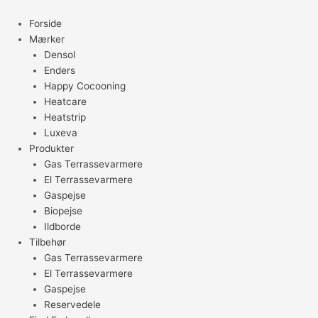
Gå
til
Forside
indholdet
Mærker
Densol
Enders
Happy Cocooning
Heatcare
Heatstrip
Luxeva
Produkter
Gas Terrassevarmere
El Terrassevarmere
Gaspejse
Biopejse
Ildborde
Tilbehør
Gas Terrassevarmere
El Terrassevarmere
Gaspejse
Reservedele