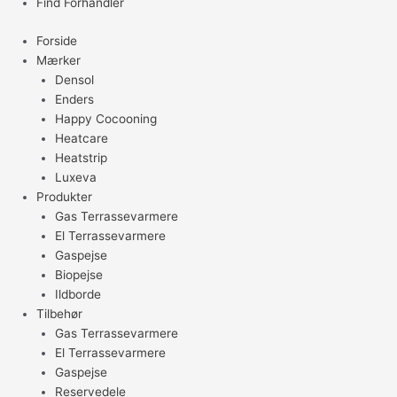
Find Forhandler
Forside
Mærker
Densol
Enders
Happy Cocooning
Heatcare
Heatstrip
Luxeva
Produkter
Gas Terrassevarmere
El Terrassevarmere
Gaspejse
Biopejse
Ildborde
Tilbehør
Gas Terrassevarmere
El Terrassevarmere
Gaspejse
Reservedele