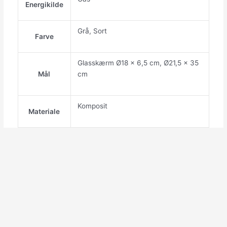
Energikilde
Grå, Sort
Farve
Glasskærm Ø18 x 6,5 cm, Ø21,5 x 35
Mål
cm
Komposit
Materiale
Fritstående
Montering
Udendørs
Placering
Happy Cocooning
Producent