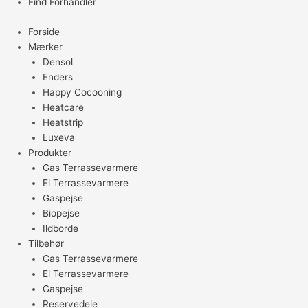
Find Forhandler
Forside
Mærker
Densol
Enders
Happy Cocooning
Heatcare
Heatstrip
Luxeva
Produkter
Gas Terrassevarmere
El Terrassevarmere
Gaspejse
Biopejse
Ildborde
Tilbehør
Gas Terrassevarmere
El Terrassevarmere
Gaspejse
Reservedele