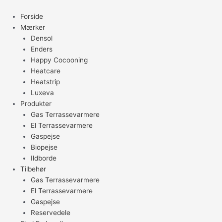
Gå
til
Forside
indholdet
Mærker
Densol
Enders
Happy Cocooning
Heatcare
Heatstrip
Luxeva
Produkter
Gas Terrassevarmere
El Terrassevarmere
Gaspejse
Biopejse
Ildborde
Tilbehør
Gas Terrassevarmere
El Terrassevarmere
Gaspejse
Reservedele