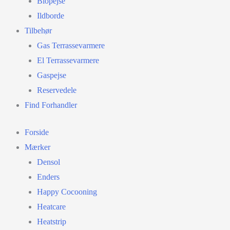
Biopejse
Ildborde
Tilbehør
Gas Terrassevarmere
El Terrassevarmere
Gaspejse
Reservedele
Find Forhandler
Forside
Mærker
Densol
Enders
Happy Cocooning
Heatcare
Heatstrip