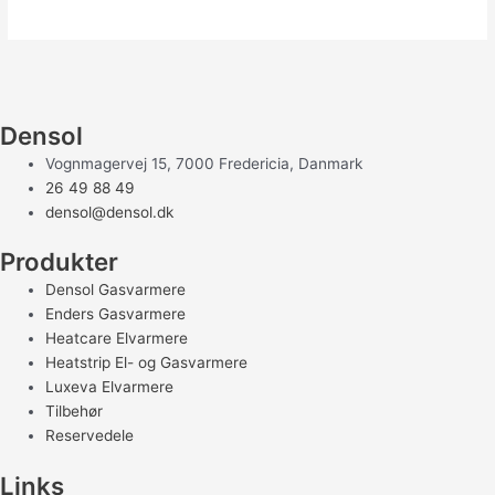
Densol
Vognmagervej 15, 7000 Fredericia, Danmark
26 49 88 49
densol@densol.dk
Produkter
Densol Gasvarmere
Enders Gasvarmere
Heatcare Elvarmere
Heatstrip El- og Gasvarmere
Luxeva Elvarmere
Tilbehør
Reservedele
Links