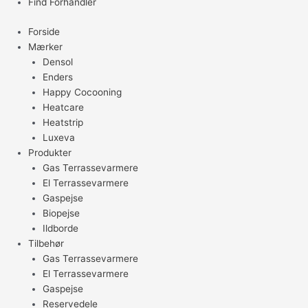
Find Forhandler
Forside
Mærker
Densol
Enders
Happy Cocooning
Heatcare
Heatstrip
Luxeva
Produkter
Gas Terrassevarmere
El Terrassevarmere
Gaspejse
Biopejse
Ildborde
Tilbehør
Gas Terrassevarmere
El Terrassevarmere
Gaspejse
Reservedele