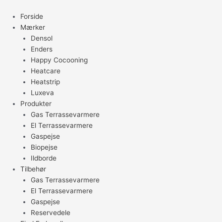
Gå
til
Forside
indholdet
Mærker
Densol
Enders
Happy Cocooning
Heatcare
Heatstrip
Luxeva
Produkter
Gas Terrassevarmere
El Terrassevarmere
Gaspejse
Biopejse
Ildborde
Tilbehør
Gas Terrassevarmere
El Terrassevarmere
Gaspejse
Reservedele