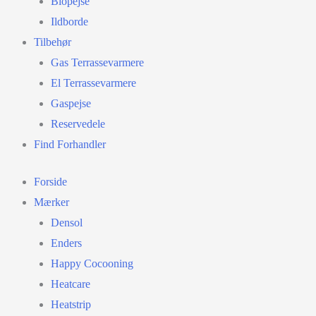
Biopejse
Ildborde
Tilbehør
Gas Terrassevarmere
El Terrassevarmere
Gaspejse
Reservedele
Find Forhandler
Forside
Mærker
Densol
Enders
Happy Cocooning
Heatcare
Heatstrip