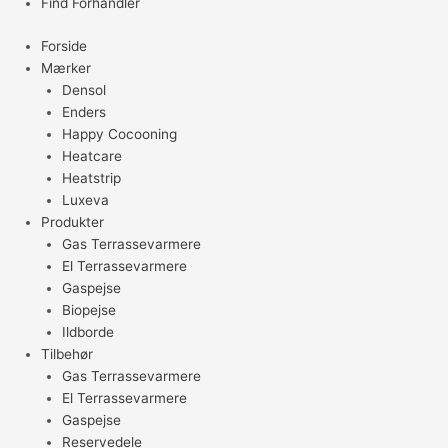
Find Forhandler
Forside
Mærker
Densol
Enders
Happy Cocooning
Heatcare
Heatstrip
Luxeva
Produkter
Gas Terrassevarmere
El Terrassevarmere
Gaspejse
Biopejse
Ildborde
Tilbehør
Gas Terrassevarmere
El Terrassevarmere
Gaspejse
Reservedele