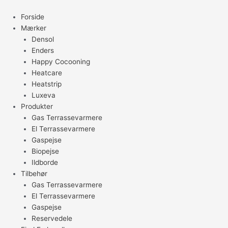
Gå
til
Forside
indholdet
Mærker
Densol
Enders
Happy Cocooning
Heatcare
Heatstrip
Luxeva
Produkter
Gas Terrassevarmere
El Terrassevarmere
Gaspejse
Biopejse
Ildborde
Tilbehør
Gas Terrassevarmere
El Terrassevarmere
Gaspejse
Reservedele