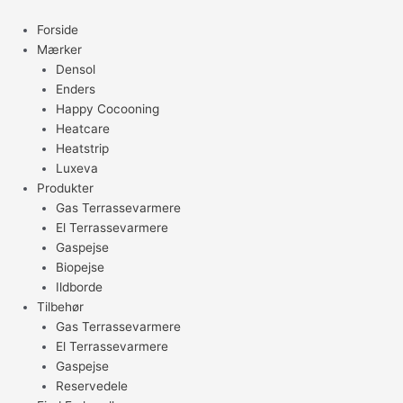
Gå
til
Forside
indholdet
Mærker
Densol
Enders
Happy Cocooning
Heatcare
Heatstrip
Luxeva
Produkter
Gas Terrassevarmere
El Terrassevarmere
Gaspejse
Biopejse
Ildborde
Tilbehør
Gas Terrassevarmere
El Terrassevarmere
Gaspejse
Reservedele