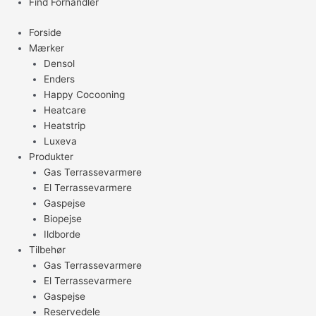
Find Forhandler
Forside
Mærker
Densol
Enders
Happy Cocooning
Heatcare
Heatstrip
Luxeva
Produkter
Gas Terrassevarmere
El Terrassevarmere
Gaspejse
Biopejse
Ildborde
Tilbehør
Gas Terrassevarmere
El Terrassevarmere
Gaspejse
Reservedele