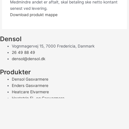
Medmindre andet er aftalt, skal betaling ske netto kontant
senest ved levering.
Download produkt mappe
Densol
Vognmagervej 15, 7000 Fredericia, Danmark
26 49 88 49
densol@densol.dk
Produkter
Densol Gasvarmere
Enders Gasvarmere
Heatcare Elvarmere
Heatstrip El- og Gasvarmere
Luxeva Elvarmere
Tilbehør
Reservedele