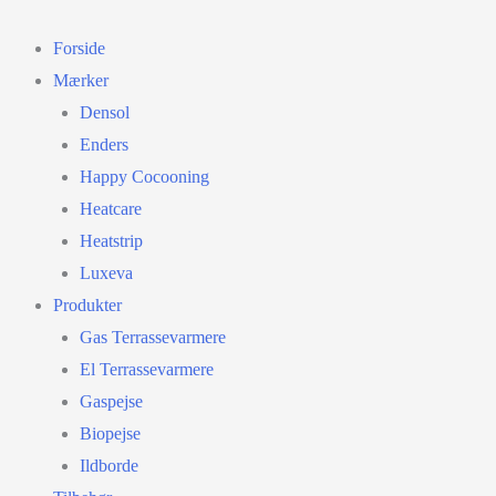
Gå
til
Forside
indholdet
Mærker
Densol
Enders
Happy Cocooning
Heatcare
Heatstrip
Luxeva
Produkter
Gas Terrassevarmere
El Terrassevarmere
Gaspejse
Biopejse
Ildborde