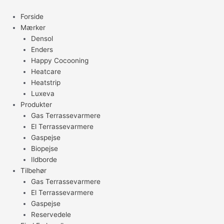
Gå
til
Forside
indholdet
Mærker
Densol
Enders
Happy Cocooning
Heatcare
Heatstrip
Luxeva
Produkter
Gas Terrassevarmere
El Terrassevarmere
Gaspejse
Biopejse
Ildborde
Tilbehør
Gas Terrassevarmere
El Terrassevarmere
Gaspejse
Reservedele