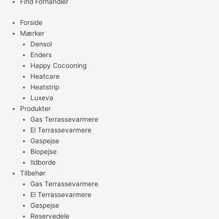
Find Forhandler
Forside
Mærker
Densol
Enders
Happy Cocooning
Heatcare
Heatstrip
Luxeva
Produkter
Gas Terrassevarmere
El Terrassevarmere
Gaspejse
Biopejse
Ildborde
Tilbehør
Gas Terrassevarmere
El Terrassevarmere
Gaspejse
Reservedele