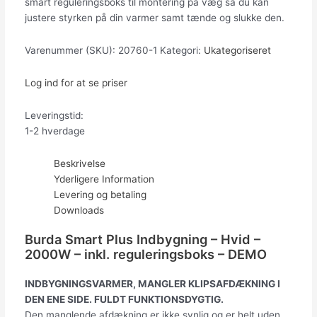
smart reguleringsboks til montering på væg så du kan
justere styrken på din varmer samt tænde og slukke den.
Varenummer (SKU):
20760-1
Kategori:
Ukategoriseret
Log ind for at se priser
Leveringstid:
1-2 hverdage
Beskrivelse
Yderligere Information
Levering og betaling
Downloads
Burda Smart Plus Indbygning – Hvid –
2000W – inkl. reguleringsboks – DEMO
INDBYGNINGSVARMER, MANGLER KLIPSAFDÆKNING I
DEN ENE SIDE. FULDT FUNKTIONSDYGTIG.
Den manglende afdækning er ikke synlig og er helt uden