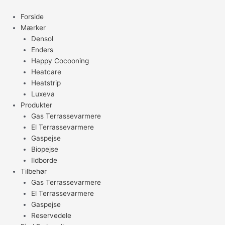
Gå
til
Forside
indholdet
Mærker
Densol
Enders
Happy Cocooning
Heatcare
Heatstrip
Luxeva
Produkter
Gas Terrassevarmere
El Terrassevarmere
Gaspejse
Biopejse
Ildborde
Tilbehør
Gas Terrassevarmere
El Terrassevarmere
Gaspejse
Reservedele