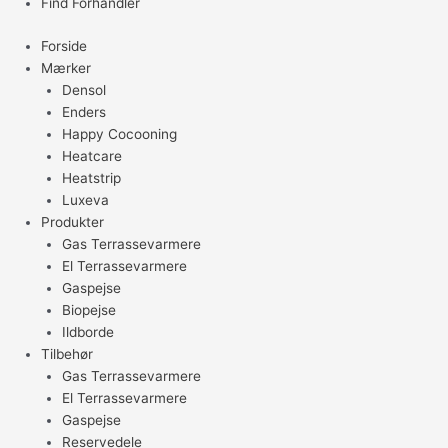
Find Forhandler
Forside
Mærker
Densol
Enders
Happy Cocooning
Heatcare
Heatstrip
Luxeva
Produkter
Gas Terrassevarmere
El Terrassevarmere
Gaspejse
Biopejse
Ildborde
Tilbehør
Gas Terrassevarmere
El Terrassevarmere
Gaspejse
Reservedele