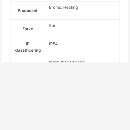
Bromic Heating
Producent
Sort
Farve
IP
IP54
klassificering
Ingen (kan tilkøbes)
Styring
12KW Flaskegas, 12KW Naturgas,
Variant
7KW Flaskegas, 7KW Naturgas
Priserne på Densol.dk er angivet eksklusiv moms og
levering. Priserne er dagspriser.
Bestillinger kan sendes som dropshipping direkte til
slutbruger.
Alle forsendelser sendes med PostNord eller Danske