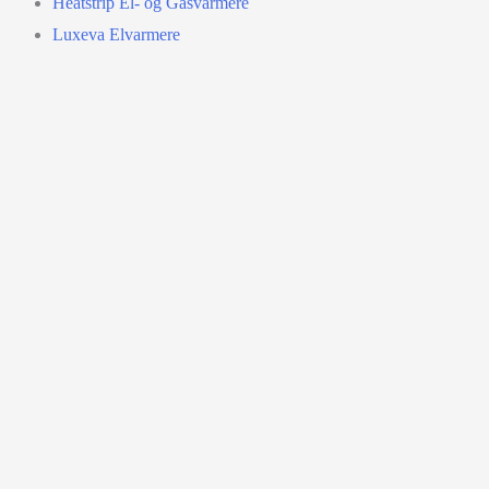
Heatstrip El- og Gasvarmere
Luxeva Elvarmere
Tilbehør
Reservedele
Links
Handelsbetingelser
Persondatapolitik
Find Forhandler
© Copyright 2023
Designed by SideWalk