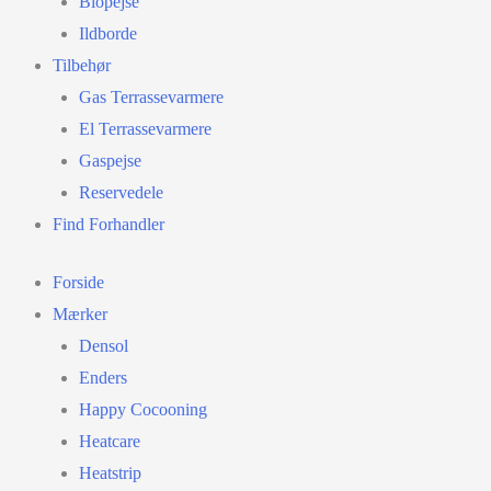
Biopejse
Ildborde
Tilbehør
Gas Terrassevarmere
El Terrassevarmere
Gaspejse
Reservedele
Find Forhandler
Forside
Mærker
Densol
Enders
Happy Cocooning
Heatcare
Heatstrip