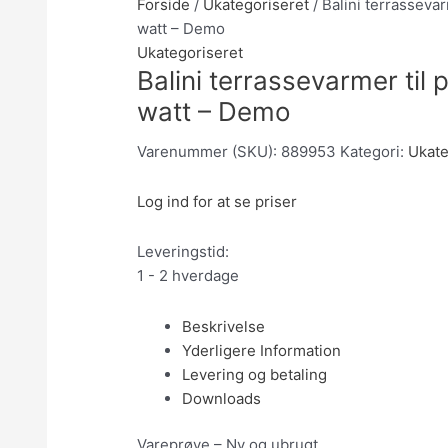
Forside
/
Ukategoriseret
/ Balini terrassevar
watt – Demo
Ukategoriseret
Balini terrassevarmer til 
watt – Demo
Varenummer (SKU):
889953
Kategori:
Ukate
Log ind for at se priser
Leveringstid:
1 - 2 hverdage
Beskrivelse
Yderligere Information
Levering og betaling
Downloads
Vareprøve – Ny og ubrugt.