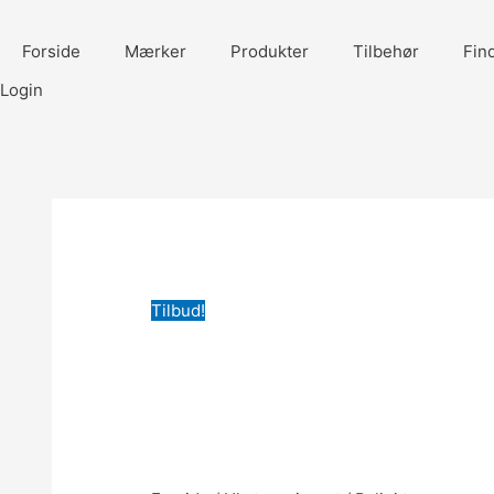
Gå
til
Forside
Mærker
Produkter
Tilbehør
Fin
indholdet
Login
Tilbud!