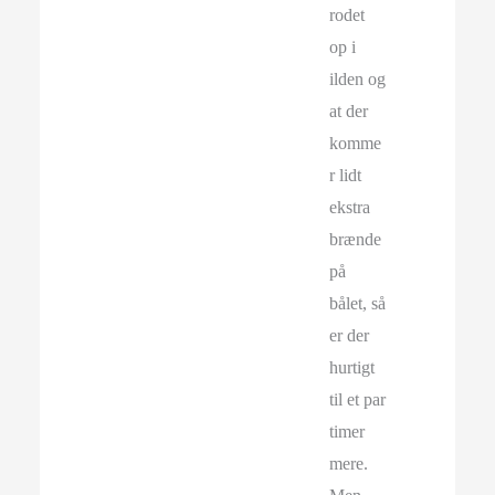
rodet
op i
ilden og
at der
komme
r lidt
ekstra
brænde
på
bålet, så
er der
hurtigt
til et par
timer
mere.