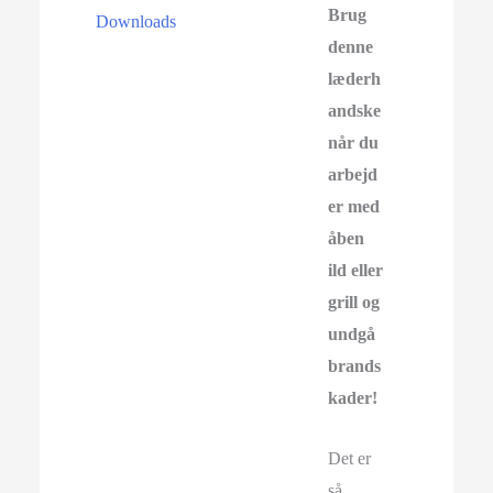
Brug
Downloads
denne
læderh
andske
når du
arbejd
er med
åben
ild eller
grill og
undgå
brands
kader!
Det er
så