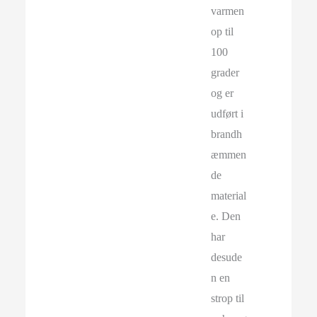
varmen
op til
100
grader
og er
udført i
brandh
æmmen
de
material
e. Den
har
desude
n en
strop til