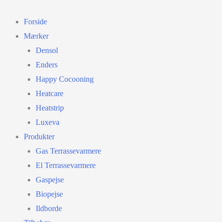
Gå
til
Forside
indholdet
Mærker
Densol
Enders
Happy Cocooning
Heatcare
Heatstrip
Luxeva
Produkter
Gas Terrassevarmere
El Terrassevarmere
Gaspejse
Biopejse
Ildborde