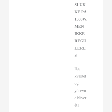
SLUK
KE PÅ
1500W,
MEN
IKKE
REGU
LERE
S
Høj
kvalitet
og
ydeevn
e bliver
ét i