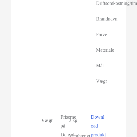
Driftsomkostning/ti
Brandnavn
Farve
Materiale
Mål
Vægt
Priserne
Downl
Vægt
2 kg
på
oad
Densol.
produkt
Væghængt