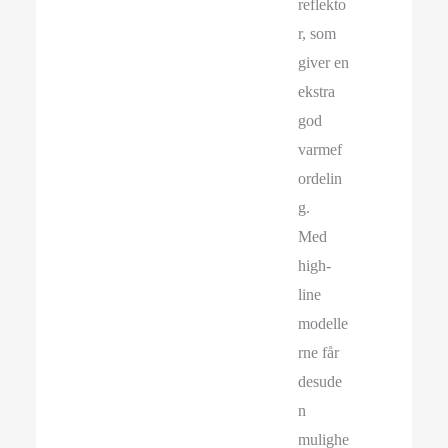
reflekto
r, som
giver en
ekstra
god
varmef
ordelin
g.
Med
high-
line
modelle
rne får
desude
n
mulighe