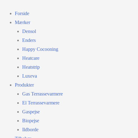
Gå
til
Forside
indholdet
Mærker
Densol
Enders
Happy Cocooning
Heatcare
Heatstrip
Luxeva
Produkter
Gas Terrassevarmere
El Terrassevarmere
Gaspejse
Biopejse
Ildborde