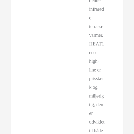
denne
infrarød
e
terrasse
varmer.
HEAT1
eco
high-
line er
prisstær
k og
miljørig
tig, den
er
udviklet
til både