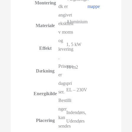
Montering
dk er
mappe
angivet
Aluminium
eksklusi
Materiale
v moms
og
1, 5 kW
Effekt
levering
.
Priserne
16 m2
Dækning
er
dagspri
EL – 230V
ser.
Energikilde
Bestilli
nger
Indendørs,
kan
Placering
Udendørs
sendes