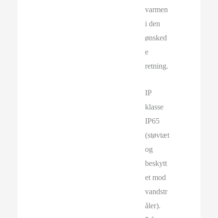
varmen
i den
ønsked
e
retning.
IP
klasse
IP65
(støvtæt
og
beskytt
et mod
vandstr
åler).