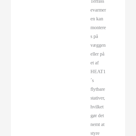
Terrass
evarmer
en kan
montere
s på
væggen
eller på
et af
HEAT1
´s
flytbare
stativer,
hvilket
gør det
nemt at
styre