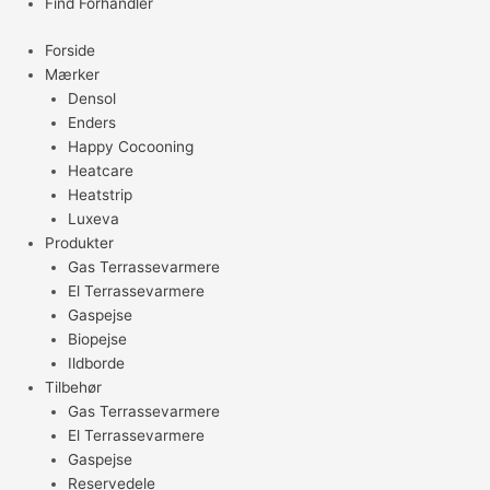
Find Forhandler
Forside
Mærker
Densol
Enders
Happy Cocooning
Heatcare
Heatstrip
Luxeva
Produkter
Gas Terrassevarmere
El Terrassevarmere
Gaspejse
Biopejse
Ildborde
Tilbehør
Gas Terrassevarmere
El Terrassevarmere
Gaspejse
Reservedele