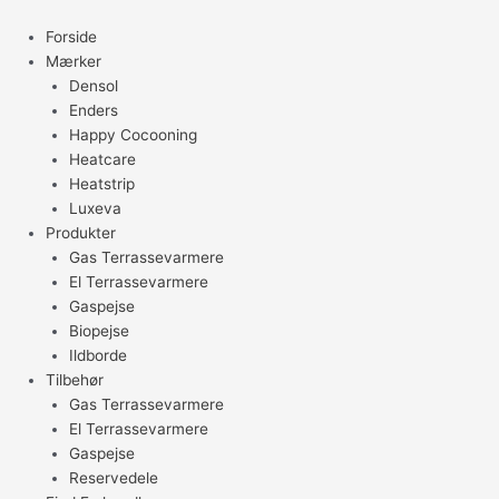
Gå
til
Forside
indholdet
Mærker
Densol
Enders
Happy Cocooning
Heatcare
Heatstrip
Luxeva
Produkter
Gas Terrassevarmere
El Terrassevarmere
Gaspejse
Biopejse
Ildborde
Tilbehør
Gas Terrassevarmere
El Terrassevarmere
Gaspejse
Reservedele