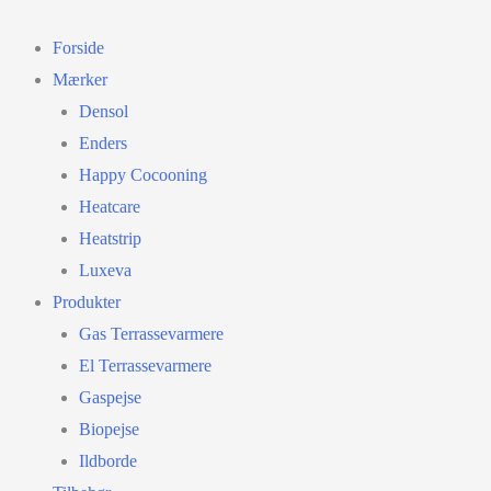
Gå
til
Forside
indholdet
Mærker
Densol
Enders
Happy Cocooning
Heatcare
Heatstrip
Luxeva
Produkter
Gas Terrassevarmere
El Terrassevarmere
Gaspejse
Biopejse
Ildborde