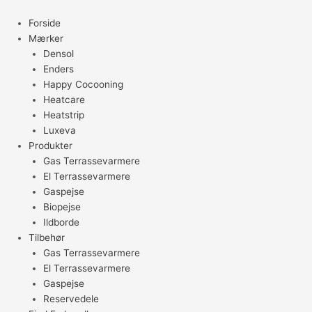
Gå
til
Forside
indholdet
Mærker
Densol
Enders
Happy Cocooning
Heatcare
Heatstrip
Luxeva
Produkter
Gas Terrassevarmere
El Terrassevarmere
Gaspejse
Biopejse
Ildborde
Tilbehør
Gas Terrassevarmere
El Terrassevarmere
Gaspejse
Reservedele