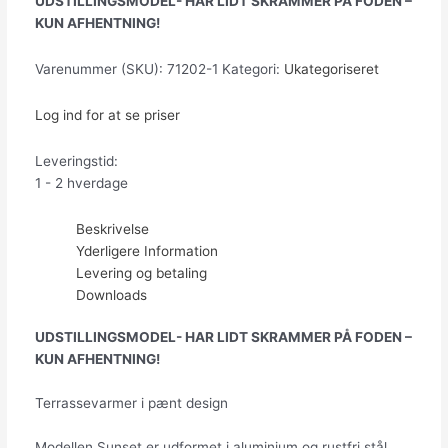
UDSTILLINGSMODEL- HAR LIDT SKRAMMER PÅ FODEN –
KUN AFHENTNING!
Varenummer (SKU):
71202-1
Kategori:
Ukategoriseret
Log ind for at se priser
Leveringstid:
1 - 2 hverdage
Beskrivelse
Yderligere Information
Levering og betaling
Downloads
UDSTILLINGSMODEL- HAR LIDT SKRAMMER PÅ FODEN –
KUN AFHENTNING!
Terrassevarmer i pænt design
Modellen Sunset er udformet i aluminium og rustfri stål.