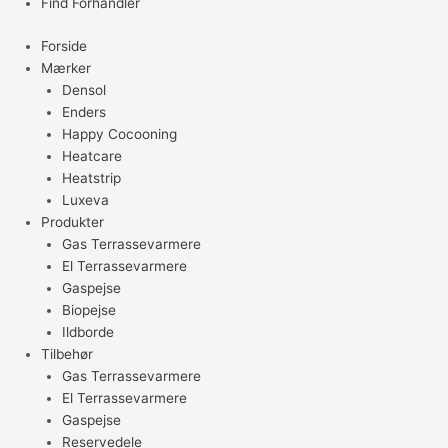
Find Forhandler
Forside
Mærker
Densol
Enders
Happy Cocooning
Heatcare
Heatstrip
Luxeva
Produkter
Gas Terrassevarmere
El Terrassevarmere
Gaspejse
Biopejse
Ildborde
Tilbehør
Gas Terrassevarmere
El Terrassevarmere
Gaspejse
Reservedele