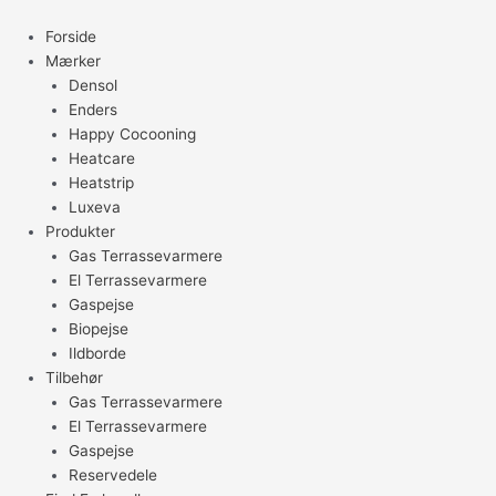
Gå
til
Forside
indholdet
Mærker
Densol
Enders
Happy Cocooning
Heatcare
Heatstrip
Luxeva
Produkter
Gas Terrassevarmere
El Terrassevarmere
Gaspejse
Biopejse
Ildborde
Tilbehør
Gas Terrassevarmere
El Terrassevarmere
Gaspejse
Reservedele