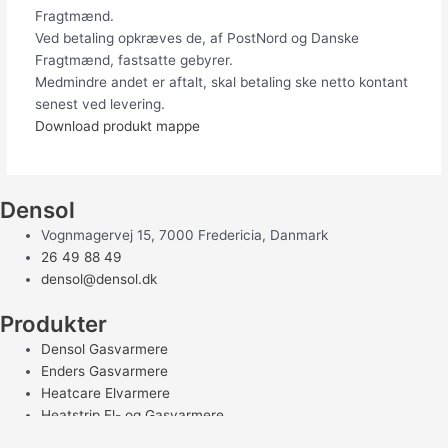
Fragtmænd.
Ved betaling opkræves de, af PostNord og Danske
Fragtmænd, fastsatte gebyrer.
Medmindre andet er aftalt, skal betaling ske netto kontant
senest ved levering.
Download produkt mappe
Densol
Vognmagervej 15, 7000 Fredericia, Danmark
26 49 88 49
densol@densol.dk
Produkter
Densol Gasvarmere
Enders Gasvarmere
Heatcare Elvarmere
Heatstrip El- og Gasvarmere
Luxeva Elvarmere