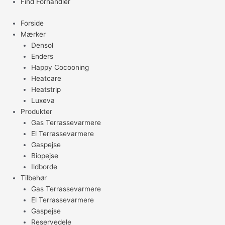
Find Forhandler
Forside
Mærker
Densol
Enders
Happy Cocooning
Heatcare
Heatstrip
Luxeva
Produkter
Gas Terrassevarmere
El Terrassevarmere
Gaspejse
Biopejse
Ildborde
Tilbehør
Gas Terrassevarmere
El Terrassevarmere
Gaspejse
Reservedele