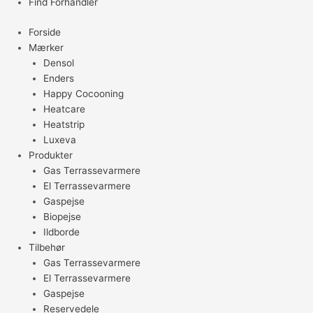
Find Forhandler
Forside
Mærker
Densol
Enders
Happy Cocooning
Heatcare
Heatstrip
Luxeva
Produkter
Gas Terrassevarmere
El Terrassevarmere
Gaspejse
Biopejse
Ildborde
Tilbehør
Gas Terrassevarmere
El Terrassevarmere
Gaspejse
Reservedele