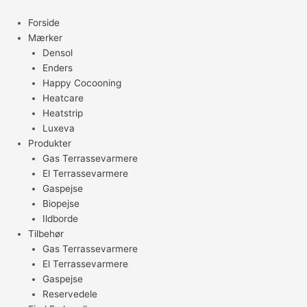
Gå
til
Forside
indholdet
Mærker
Densol
Enders
Happy Cocooning
Heatcare
Heatstrip
Luxeva
Produkter
Gas Terrassevarmere
El Terrassevarmere
Gaspejse
Biopejse
Ildborde
Tilbehør
Gas Terrassevarmere
El Terrassevarmere
Gaspejse
Reservedele