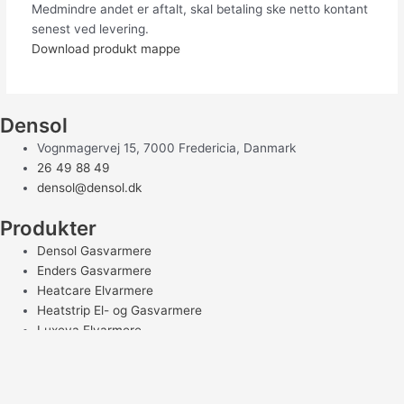
Medmindre andet er aftalt, skal betaling ske netto kontant
senest ved levering.
Download produkt mappe
Densol
Vognmagervej 15, 7000 Fredericia, Danmark
26 49 88 49
densol@densol.dk
Produkter
Densol Gasvarmere
Enders Gasvarmere
Heatcare Elvarmere
Heatstrip El- og Gasvarmere
Luxeva Elvarmere
Tilbehør
Reservedele